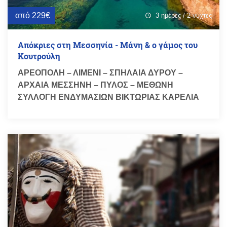
από 229€
3 ημέρες / 2 νύχτες
schedule
Απόκριες στη Μεσσηνία - Μάνη & ο γάμος του
Κουτρούλη
ΑΡΕΟΠΟΛΗ – ΛΙΜΕΝΙ – ΣΠΗΛΑΙΑ ΔΥΡΟΥ –
ΑΡΧΑΙΑ ΜΕΣΣΗΝΗ – ΠΥΛΟΣ – ΜΕΘΩΝΗ
ΣΥΛΛΟΓΗ ΕΝΔΥΜΑΣΙΩΝ ΒΙΚΤΩΡΙΑΣ ΚΑΡΕΛΙΑ