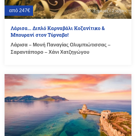
από 247€
3 ημέρες / 2 νύχτες
schedule
Λάρισα... Διπλό Καρναβάλι Κοζανίτικο &
Μπουρανί στον Τύρναβο!
Λάρισα – Μονή Παναγίας Ολυμπιώτισσας –
Σαραντάπορο – Χάνι Χατζηγώγου