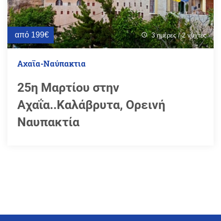
από 199€
3 ημέρες / 2 νύχτες
schedule
Αχαϊα-Ναύπακτια
25η Μαρτίου στην
Αχαΐα..Καλάβρυτα, Ορεινή
Ναυπακτία