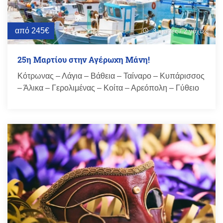
από 245€
3 ημέρες / 2 νύχτες
schedule
25η Μαρτίου στην Αγέρωχη Μάνη!
Κότρωνας – Λάγια – Βάθεια – Ταίναρο – Κυπάρισσος
– Άλικα – Γερολιμένας – Κοίτα – Αρεόπολη – Γύθειο