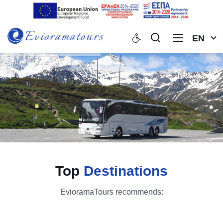
EN
Top
Destinations
EvioramaTours recommends: