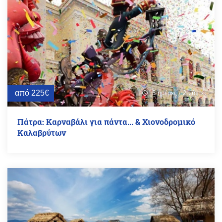
από 225€
3 ημέρες / 2 νύχτες
schedule
Πάτρα: Καρναβάλι για πάντα... & Χιονοδρομικό
Καλαβρύτων