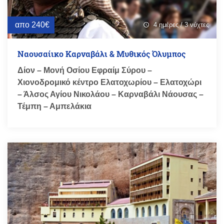
απο 240€
4 ημέρες / 3 νύχτες
schedule
Ναουσαίικο Καρναβάλι & Μυθικός Όλυμπος
Δίον – Μονή Οσίου Εφραίμ Σύρου –
Χιονοδρομικό κέντρο Ελατοχωρίου – Ελατοχώρι
– Άλσος Αγίου Νικολάου – Καρναβάλι Νάουσας –
Τέμπη – Αμπελάκια