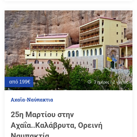
από 199€
3 ημέρες / 2 νύχτες
schedule
Αχαϊα-Ναύπακτια
25η Μαρτίου στην
Αχαΐα..Καλάβρυτα, Ορεινή
Ναυπακτία