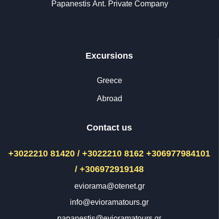
Papanestis Αnt. Private Company
Excursions
Greece
Abroad
Contact us
+3022210 81420 / +3022210 8162
+306977984101
/ +306972919148
eviorama@otenet.gr
info@evioramatours.gr
papanestis@evioramatours.gr