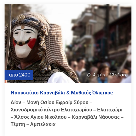
απο 240€
4 ημέρες / 3 νύχτες
schedule
Ναουσαίικο Καρναβάλι & Μυθικός Όλυμπος
Δίον – Μονή Οσίου Εφραίμ Σύρου –
Χιονοδρομικό κέντρο Ελατοχωρίου – Ελατοχώρι
– Άλσος Αγίου Νικολάου – Καρναβάλι Νάουσας –
Τέμπη – Αμπελάκια