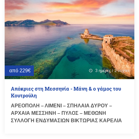
από 229€
3 ημέρες / 2 νύχτες
schedule
Απόκριες στη Μεσσηνία - Μάνη & ο γάμος του
Κουτρούλη
ΑΡΕΟΠΟΛΗ – ΛΙΜΕΝΙ – ΣΠΗΛΑΙΑ ΔΥΡΟΥ –
ΑΡΧΑΙΑ ΜΕΣΣΗΝΗ – ΠΥΛΟΣ – ΜΕΘΩΝΗ
ΣΥΛΛΟΓΗ ΕΝΔΥΜΑΣΙΩΝ ΒΙΚΤΩΡΙΑΣ ΚΑΡΕΛΙΑ