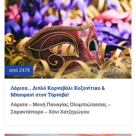
από 247€
3 ημέρες / 2 νύχτες
schedule
Λάρισα... Διπλό Καρναβάλι Κοζανίτικο &
Μπουρανί στον Τύρναβο!
Λάρισα – Μονή Παναγίας Ολυμπιώτισσας –
Σαραντάπορο – Χάνι Χατζηγώγου