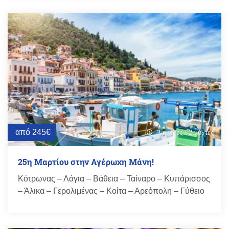
από 245€
3 ημέρες / 2 νύχτες
schedule
25η Μαρτίου στην Αγέρωχη Μάνη!
Κότρωνας – Λάγια – Βάθεια – Ταίναρο – Κυπάρισσος
– Άλικα – Γερολιμένας – Κοίτα – Αρεόπολη – Γύθειο