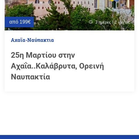
από 199€
3 ημέρες / 2 νύχτες
schedule
Αχαϊα-Ναύπακτια
25η Μαρτίου στην
Αχαΐα..Καλάβρυτα, Ορεινή
Ναυπακτία