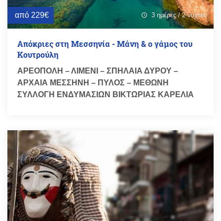
από 229€
3 ημέρες / 2 νύχτες
schedule
Απόκριες στη Μεσσηνία - Μάνη & ο γάμος του
Κουτρούλη
ΑΡΕΟΠΟΛΗ – ΛΙΜΕΝΙ – ΣΠΗΛΑΙΑ ΔΥΡΟΥ –
ΑΡΧΑΙΑ ΜΕΣΣΗΝΗ – ΠΥΛΟΣ – ΜΕΘΩΝΗ
ΣΥΛΛΟΓΗ ΕΝΔΥΜΑΣΙΩΝ ΒΙΚΤΩΡΙΑΣ ΚΑΡΕΛΙΑ