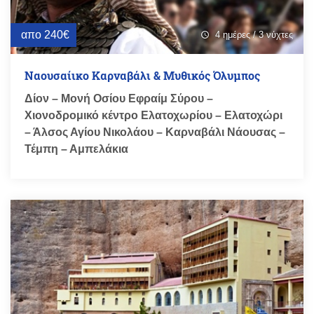
απο 240€
4 ημέρες / 3 νύχτες
schedule
Ναουσαίικο Καρναβάλι & Μυθικός Όλυμπος
Δίον – Μονή Οσίου Εφραίμ Σύρου –
Χιονοδρομικό κέντρο Ελατοχωρίου – Ελατοχώρι
– Άλσος Αγίου Νικολάου – Καρναβάλι Νάουσας –
Τέμπη – Αμπελάκια