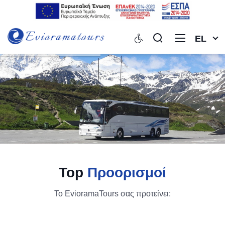
EL
Top
Προορισμοί
Το EvioramaTours σας προτείνει: