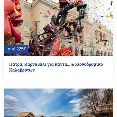
από 225€
3 ημέρες / 2 νύχτες
schedule
Πάτρα: Καρναβάλι για πάντα... & Χιονοδρομικό
Καλαβρύτων