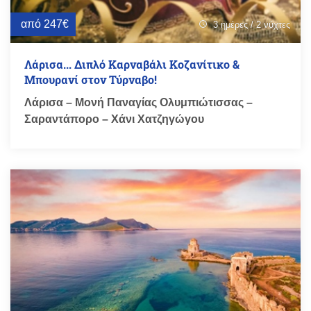
από 247€
3 ημέρες / 2 νύχτες
schedule
Λάρισα... Διπλό Καρναβάλι Κοζανίτικο &
Μπουρανί στον Τύρναβο!
Λάρισα – Μονή Παναγίας Ολυμπιώτισσας –
Σαραντάπορο – Χάνι Χατζηγώγου