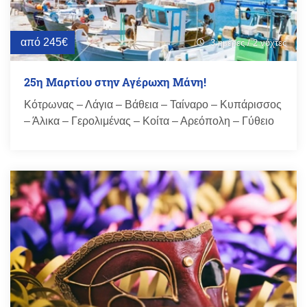
από 245€
3 ημέρες / 2 νύχτες
schedule
25η Μαρτίου στην Αγέρωχη Μάνη!
Κότρωνας – Λάγια – Βάθεια – Ταίναρο – Κυπάρισσος
– Άλικα – Γερολιμένας – Κοίτα – Αρεόπολη – Γύθειο