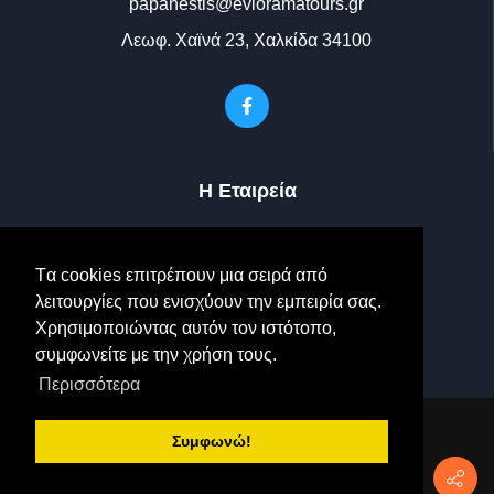
papanestis@evioramatours.gr
Λεωφ. Χαϊνά 23, Χαλκίδα 34100
Η Εταιρεία
Ο Στόλος μας
Tα cookies επιτρέπουν μια σειρά από
Photo Gallery
λειτουργίες που ενισχύουν την εμπειρία σας.
Χρησιμοποιώντας αυτόν τον ιστότοπο,
Επικοινωνία
συμφωνείτε με την χρήση τους.
Περισσότερα
|
Δήλωση Προστασίας
Συμφωνώ!
Δεδομένων
|
Όροι Χρήσης