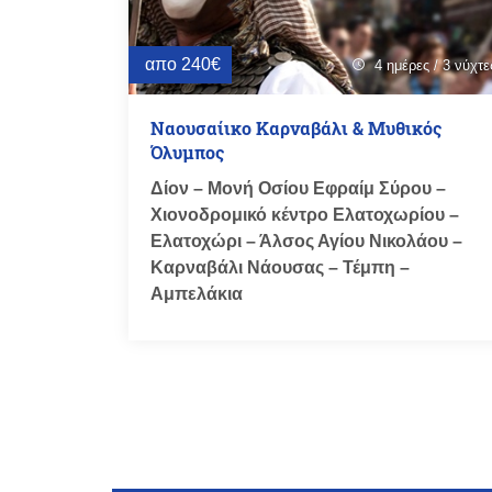
απο 240€
4 ημέρες / 3 νύχτε
schedule
Ναουσαίικο Καρναβάλι & Μυθικός
Όλυμπος
Δίον – Μονή Οσίου Εφραίμ Σύρου –
Χιονοδρομικό κέντρο Ελατοχωρίου –
Ελατοχώρι – Άλσος Αγίου Νικολάου –
Καρναβάλι Νάουσας – Τέμπη –
Αμπελάκια