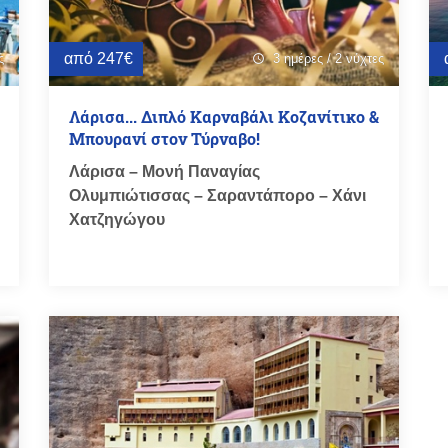
από 247€
ς
3 ημέρες / 2 νύχτες
schedule
Λάρισα... Διπλό Καρναβάλι Κοζανίτικο &
Μπουρανί στον Τύρναβο!
Λάρισα – Μονή Παναγίας
Ολυμπιώτισσας – Σαραντάπορο – Χάνι
Χατζηγώγου