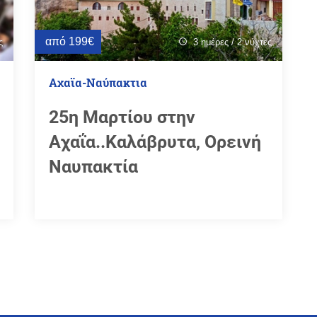
από 199€
ς
3 ημέρες / 2 νύχτες
schedule
Αχαϊα-Ναύπακτια
25η Μαρτίου στην
Αχαΐα..Καλάβρυτα, Ορεινή
Ναυπακτία