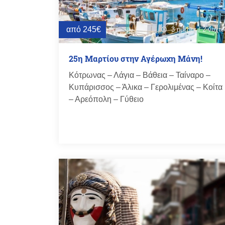
από 245€
3 ημέρες / 2 νύχτε
schedule
25η Μαρτίου στην Αγέρωχη Μάνη!
Κότρωνας – Λάγια – Βάθεια – Ταίναρο –
Κυπάρισσος – Άλικα – Γερολιμένας – Κοίτα
– Αρεόπολη – Γύθειο