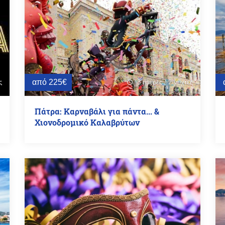
από 225€
ς
3 ημέρες / 2 νύχτες
schedule
Πάτρα: Καρναβάλι για πάντα... &
Χιονοδρομικό Καλαβρύτων