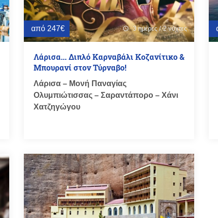
από 247€
ς
3 ημέρες / 2 νύχτες
schedule
Λάρισα... Διπλό Καρναβάλι Κοζανίτικο &
Μπουρανί στον Τύρναβο!
Λάρισα – Μονή Παναγίας
Ολυμπιώτισσας – Σαραντάπορο – Χάνι
Χατζηγώγου