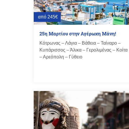
από 245€
3 ημέρες / 2 νύχτε
schedule
25η Μαρτίου στην Αγέρωχη Μάνη!
Κότρωνας – Λάγια – Βάθεια – Ταίναρο –
Κυπάρισσος – Άλικα – Γερολιμένας – Κοίτα
– Αρεόπολη – Γύθειο