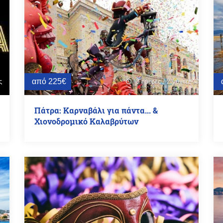
από 225€
ς
3 ημέρες / 2 νύχτες
schedule
Πάτρα: Καρναβάλι για πάντα... &
Χιονοδρομικό Καλαβρύτων