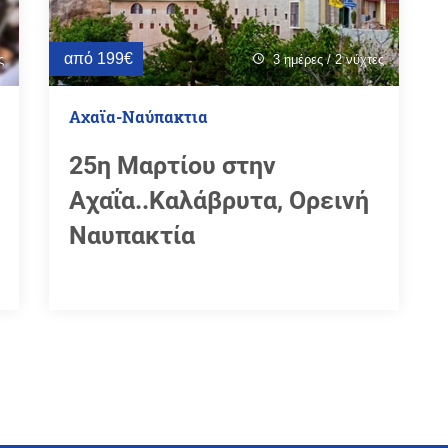
από 199€
ς
3 ημέρες / 2 νύχτες
schedule
Αχαϊα-Ναύπακτια
25η Μαρτίου στην
Αχαΐα..Καλάβρυτα, Ορεινή
Ναυπακτία