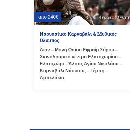
απο 240€
4 ημέρες / 3 νύχτε
schedule
Ναουσαίικο Καρναβάλι & Μυθικός
Όλυμπος
Δίον – Μονή Οσίου Εφραίμ Σύρου –
Χιονοδρομικό κέντρο Ελατοχωρίου –
Ελατοχώρι – Άλσος Αγίου Νικολάου –
Καρναβάλι Νάουσας – Τέμπη –
Αμπελάκια