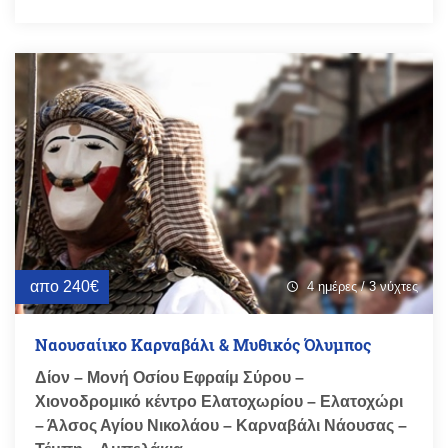
απο 240€
4 ημέρες / 3 νύχτες
schedule
Ναουσαίικο Καρναβάλι & Μυθικός Όλυμπος
Δίον – Μονή Οσίου Εφραίμ Σύρου –
Χιονοδρομικό κέντρο Ελατοχωρίου – Ελατοχώρι
– Άλσος Αγίου Νικολάου – Καρναβάλι Νάουσας –