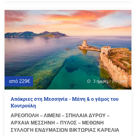
από 229€
3 ημέρες / 2 νύχτες
schedule
Απόκριες στη Μεσσηνία - Μάνη & ο γάμος του
Κουτρούλη
ΑΡΕΟΠΟΛΗ – ΛΙΜΕΝΙ – ΣΠΗΛΑΙΑ ΔΥΡΟΥ –
ΑΡΧΑΙΑ ΜΕΣΣΗΝΗ – ΠΥΛΟΣ – ΜΕΘΩΝΗ
ΣΥΛΛΟΓΗ ΕΝΔΥΜΑΣΙΩΝ ΒΙΚΤΩΡΙΑΣ ΚΑΡΕΛΙΑ