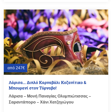
από 247€
3 ημέρες / 2 νύχτες
schedule
Λάρισα... Διπλό Καρναβάλι Κοζανίτικο &
Μπουρανί στον Τύρναβο!
Λάρισα – Μονή Παναγίας Ολυμπιώτισσας –
Σαραντάπορο – Χάνι Χατζηγώγου