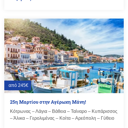
από 245€
3 ημέρες / 2 νύχτες
schedule
25η Μαρτίου στην Αγέρωχη Μάνη!
Κότρωνας – Λάγια – Βάθεια – Ταίναρο – Κυπάρισσος
– Άλικα – Γερολιμένας – Κοίτα – Αρεόπολη – Γύθειο