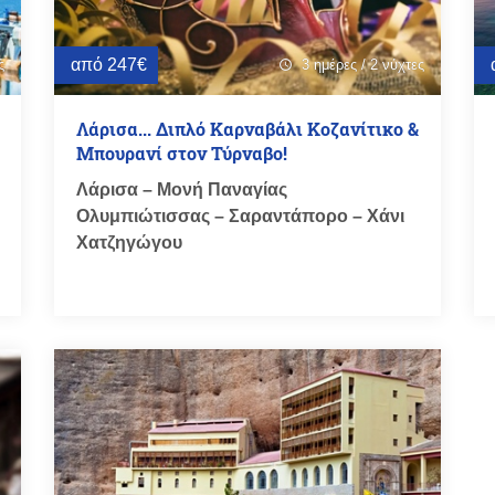
από 247€
ς
3 ημέρες / 2 νύχτες
schedule
Λάρισα... Διπλό Καρναβάλι Κοζανίτικο &
Μπουρανί στον Τύρναβο!
Λάρισα – Μονή Παναγίας
Ολυμπιώτισσας – Σαραντάπορο – Χάνι
Χατζηγώγου