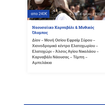
απο 240€
4 ημέρες / 3 νύχτε
schedule
Ναουσαίικο Καρναβάλι & Μυθικός
Όλυμπος
Δίον – Μονή Οσίου Εφραίμ Σύρου –
Χιονοδρομικό κέντρο Ελατοχωρίου –
Ελατοχώρι – Άλσος Αγίου Νικολάου –
Καρναβάλι Νάουσας – Τέμπη –
Αμπελάκια