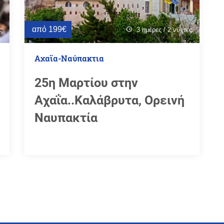
από 199€
ς
3 ημέρες / 2 νύχτες
schedule
Αχαϊα-Ναύπακτια
25η Μαρτίου στην
Αχαΐα..Καλάβρυτα, Ορεινή
Ναυπακτία