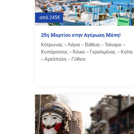
από 245€
3 ημέρες / 2 νύχτε
schedule
25η Μαρτίου στην Αγέρωχη Μάνη!
Κότρωνας – Λάγια – Βάθεια – Ταίναρο –
Κυπάρισσος – Άλικα – Γερολιμένας – Κοίτα
– Αρεόπολη – Γύθειο