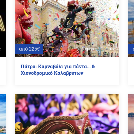
από 225€
ς
3 ημέρες / 2 νύχτες
schedule
Πάτρα: Καρναβάλι για πάντα... &
Χιονοδρομικό Καλαβρύτων