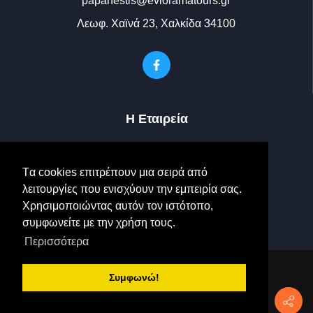
papanestis@evioramatours.gr
Λεωφ. Χαϊνά 23, Χαλκίδα 34100
Η Εταιρεία
Ο Στόλος μας
Tα cookies επιτρέπουν μια σειρά από
Photo Gallery
λειτουργίες που ενισχύουν την εμπειρία σας.
Χρησιμοποιώντας αυτόν τον ιστότοπο,
Επικοινωνία
συμφωνείτε με την χρήση τους.
Περισσότερα
|
Δήλωση Προστασίας
Συμφωνώ!
Δεδομένων
|
Όροι Χρήσης